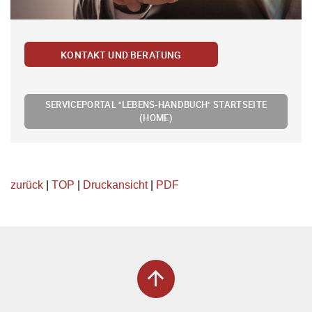
KONTAKT UND BERATUNG
SERVICEPORTAL "LEBENS-HANDBUCH" STARTSEITE
(HOME)
zurück
|
TOP
|
Druckansicht
|
PDF
arrow_upward